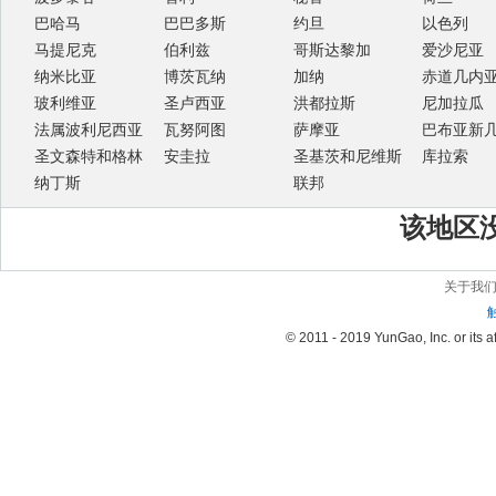
巴哈马
巴巴多斯
约旦
以色列
马提尼克
伯利兹
哥斯达黎加
爱沙尼亚
纳米比亚
博茨瓦纳
加纳
赤道几内
玻利维亚
圣卢西亚
洪都拉斯
尼加拉瓜
法属波利尼西亚
瓦努阿图
萨摩亚
巴布亚新
圣文森特和格林
安圭拉
圣基茨和尼维斯
库拉索
纳丁斯
联邦
该地区
关于我
© 2011 - 2019 YunGao, Inc. or its aff