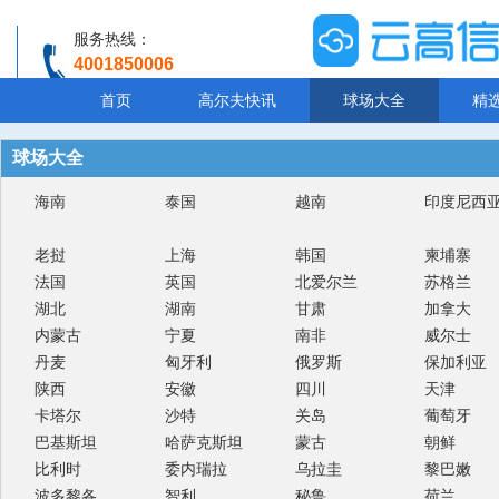
服务热线：
4001850006
温馨提示：客服人工服务时间8:00-20:30
首页
高尔夫快讯
球场大全
精
球场大全
海南
泰国
越南
印度尼西
老挝
上海
韩国
柬埔寨
法国
英国
北爱尔兰
苏格兰
湖北
湖南
甘肃
加拿大
内蒙古
宁夏
南非
威尔士
丹麦
匈牙利
俄罗斯
保加利亚
陕西
安徽
四川
天津
卡塔尔
沙特
关岛
葡萄牙
巴基斯坦
哈萨克斯坦
蒙古
朝鲜
比利时
委内瑞拉
乌拉圭
黎巴嫩
波多黎各
智利
秘鲁
荷兰