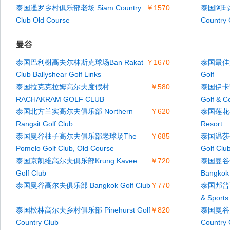
泰国暹罗乡村俱乐部老场 Siam Country
￥1570
泰国阿玛塔
Club Old Course
Country 
曼谷
泰国巴利榭高夫尔林斯克球场Ban Rakat
￥1670
泰国最佳海
Club Ballyshear Golf Links
Golf
泰国拉克克拉姆高尔夫度假村
￥580
泰国伊卡凯
RACHAKRAM GOLF CLUB
Golf & C
泰国北方兰实高尔夫俱乐部 Northern
￥620
泰国莲花谷高
Rangsit Golf Club
Resort
泰国曼谷柚子高尔夫俱乐部老球场The
￥685
泰国温莎公
Pomelo Golf Club, Old Course
Golf Clu
泰国京凯维高尔夫俱乐部Krung Kavee
￥720
泰国曼谷金凤
Golf Club
Bangkok
泰国曼谷高尔夫俱乐部 Bangkok Golf Club
￥770
泰国邦普高
& Sports
泰国松林高尔夫乡村俱乐部 Pinehurst Golf
￥820
泰国曼谷弗洛
Country Club
Country 