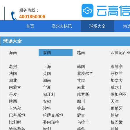
服务热线：
4001850006
温馨提示：客服人工服务时间8:00-20:30
首页
高尔夫快讯
球场大全
精
球场大全
海南
泰国
越南
印度尼西
老挝
上海
韩国
柬埔寨
法国
英国
北爱尔兰
苏格兰
湖北
湖南
甘肃
加拿大
内蒙古
宁夏
南非
威尔士
丹麦
匈牙利
俄罗斯
保加利亚
陕西
安徽
四川
天津
卡塔尔
沙特
关岛
葡萄牙
巴基斯坦
哈萨克斯坦
蒙古
朝鲜
比利时
委内瑞拉
乌拉圭
黎巴嫩
波多黎各
智利
秘鲁
荷兰