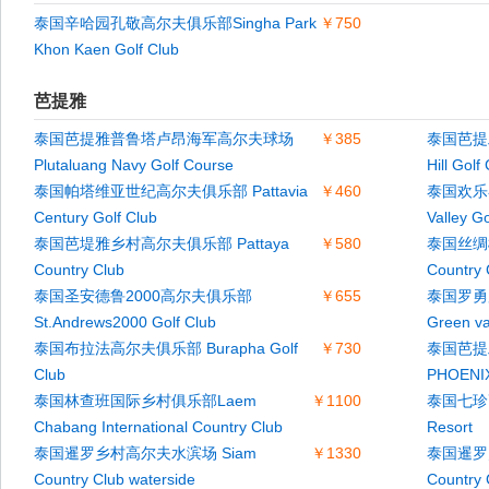
泰国辛哈园孔敬高尔夫俱乐部Singha Park
￥750
Khon Kaen Golf Club
芭提雅
泰国芭提雅普鲁塔卢昂海军高尔夫球场
￥385
泰国芭提
Plutaluang Navy Golf Course
Hill Golf
泰国帕塔维亚世纪高尔夫俱乐部 Pattavia
￥460
泰国欢乐谷
Century Golf Club
Valley G
泰国芭堤雅乡村高尔夫俱乐部 Pattaya
￥580
泰国丝绸橡
Country Club
Country 
泰国圣安德鲁2000高尔夫俱乐部
￥655
泰国罗勇
St.Andrews2000 Golf Club
Green va
泰国布拉法高尔夫俱乐部 Burapha Golf
￥730
泰国芭提
Club
PHOENI
泰国林查班国际乡村俱乐部Laem
￥1100
泰国七珍高
Chabang International Country Club
Resort
泰国暹罗乡村高尔夫水滨场 Siam
￥1330
泰国暹罗
Country Club waterside
Country C