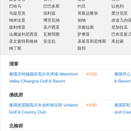
巴哈马
巴巴多斯
约旦
以色列
马提尼克
伯利兹
哥斯达黎加
爱沙尼亚
纳米比亚
博茨瓦纳
加纳
赤道几内
玻利维亚
圣卢西亚
洪都拉斯
尼加拉瓜
法属波利尼西亚
瓦努阿图
萨摩亚
巴布亚新
圣文森特和格林
安圭拉
圣基茨和尼维斯
库拉索
纳丁斯
联邦
清莱
泰国沃特福德谷高尔夫球场 Waterford
￥410
泰国开心城
Valley Chiangrai Golf & Resort
& Resort
佛统府
泰国优尼朗高尔夫乡村俱乐部 Uniland
￥630
泰国苏旺高
Golf & Country Club
and Coun
北柳府