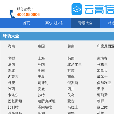
服务热线：
4001850006
温馨提示：客服人工服务时间8:00-20:30
首页
高尔夫快讯
球场大全
精
球场大全
海南
泰国
越南
印度尼西
老挝
上海
韩国
柬埔寨
法国
英国
北爱尔兰
苏格兰
湖北
湖南
甘肃
加拿大
内蒙古
宁夏
南非
威尔士
丹麦
匈牙利
俄罗斯
保加利亚
陕西
安徽
四川
天津
卡塔尔
沙特
关岛
葡萄牙
巴基斯坦
哈萨克斯坦
蒙古
朝鲜
比利时
委内瑞拉
乌拉圭
黎巴嫩
波多黎各
智利
秘鲁
荷兰