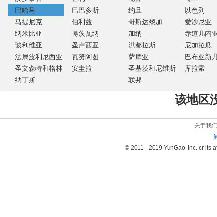
巴哈马
巴巴多斯
约旦
以色列
马提尼克
伯利兹
哥斯达黎加
爱沙尼亚
纳米比亚
博茨瓦纳
加纳
赤道几内
玻利维亚
圣卢西亚
洪都拉斯
尼加拉瓜
法属波利尼西亚
瓦努阿图
萨摩亚
巴布亚新
圣文森特和格林
安圭拉
圣基茨和尼维斯
库拉索
纳丁斯
联邦
该地区
关于我
© 2011 - 2019 YunGao, Inc. or its aff