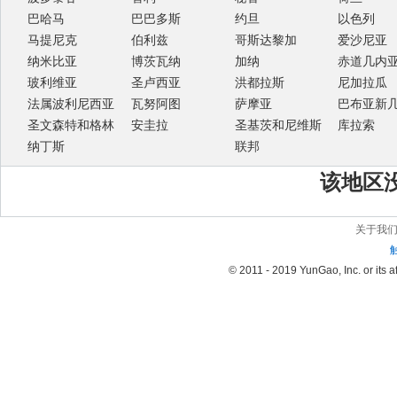
巴哈马
巴巴多斯
约旦
以色列
马提尼克
伯利兹
哥斯达黎加
爱沙尼亚
纳米比亚
博茨瓦纳
加纳
赤道几内
玻利维亚
圣卢西亚
洪都拉斯
尼加拉瓜
法属波利尼西亚
瓦努阿图
萨摩亚
巴布亚新
圣文森特和格林
安圭拉
圣基茨和尼维斯
库拉索
纳丁斯
联邦
该地区
关于我
© 2011 - 2019 YunGao, Inc. or its aff