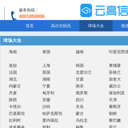
服务热线：
4001850006
温馨提示：客服人工服务时间8:00-20:30
首页
高尔夫快讯
球场大全
精
球场大全
海南
泰国
越南
印度尼西
老挝
上海
韩国
柬埔寨
法国
英国
北爱尔兰
苏格兰
湖北
湖南
甘肃
加拿大
内蒙古
宁夏
南非
威尔士
丹麦
匈牙利
俄罗斯
保加利亚
陕西
安徽
四川
天津
卡塔尔
沙特
关岛
葡萄牙
巴基斯坦
哈萨克斯坦
蒙古
朝鲜
比利时
委内瑞拉
乌拉圭
黎巴嫩
波多黎各
智利
秘鲁
荷兰