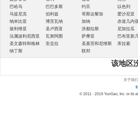
巴哈马
巴巴多斯
约旦
以色列
马提尼克
伯利兹
哥斯达黎加
爱沙尼亚
纳米比亚
博茨瓦纳
加纳
赤道几内
玻利维亚
圣卢西亚
洪都拉斯
尼加拉瓜
法属波利尼西亚
瓦努阿图
萨摩亚
巴布亚新
圣文森特和格林
安圭拉
圣基茨和尼维斯
库拉索
纳丁斯
联邦
该地区
关于我
© 2011 - 2019 YunGao, Inc. or its aff