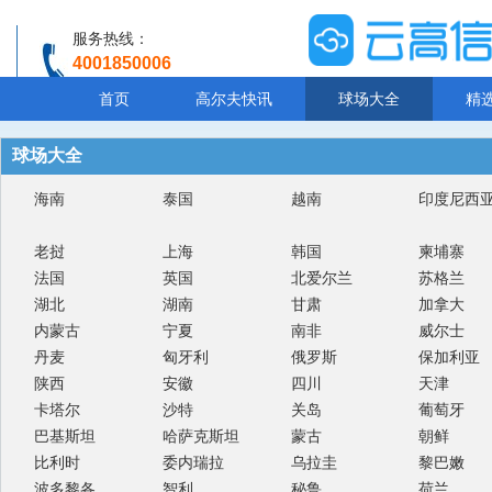
服务热线：
4001850006
温馨提示：客服人工服务时间8:00-20:30
首页
高尔夫快讯
球场大全
精
球场大全
海南
泰国
越南
印度尼西
老挝
上海
韩国
柬埔寨
法国
英国
北爱尔兰
苏格兰
湖北
湖南
甘肃
加拿大
内蒙古
宁夏
南非
威尔士
丹麦
匈牙利
俄罗斯
保加利亚
陕西
安徽
四川
天津
卡塔尔
沙特
关岛
葡萄牙
巴基斯坦
哈萨克斯坦
蒙古
朝鲜
比利时
委内瑞拉
乌拉圭
黎巴嫩
波多黎各
智利
秘鲁
荷兰