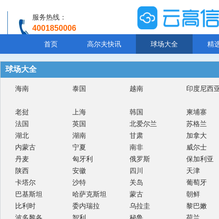
服务热线：
4001850006
温馨提示：客服人工服务时间8:00-20:30
首页
高尔夫快讯
球场大全
精
球场大全
海南
泰国
越南
印度尼西
老挝
上海
韩国
柬埔寨
法国
英国
北爱尔兰
苏格兰
湖北
湖南
甘肃
加拿大
内蒙古
宁夏
南非
威尔士
丹麦
匈牙利
俄罗斯
保加利亚
陕西
安徽
四川
天津
卡塔尔
沙特
关岛
葡萄牙
巴基斯坦
哈萨克斯坦
蒙古
朝鲜
比利时
委内瑞拉
乌拉圭
黎巴嫩
波多黎各
智利
秘鲁
荷兰