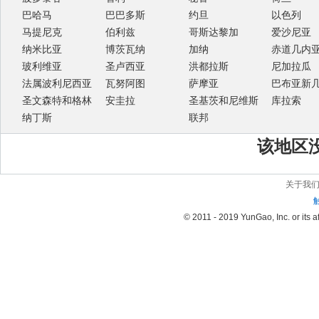
巴哈马
巴巴多斯
约旦
以色列
马提尼克
伯利兹
哥斯达黎加
爱沙尼亚
纳米比亚
博茨瓦纳
加纳
赤道几内
玻利维亚
圣卢西亚
洪都拉斯
尼加拉瓜
法属波利尼西亚
瓦努阿图
萨摩亚
巴布亚新
圣文森特和格林
安圭拉
圣基茨和尼维斯
库拉索
纳丁斯
联邦
该地区
关于我
© 2011 - 2019 YunGao, Inc. or its aff