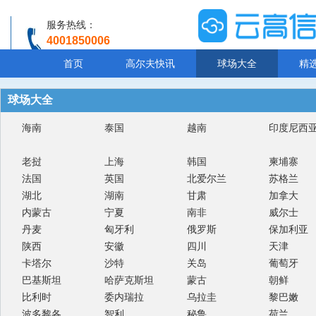
服务热线：
4001850006
温馨提示：客服人工服务时间8:00-20:30
首页
高尔夫快讯
球场大全
精
球场大全
海南
泰国
越南
印度尼西
老挝
上海
韩国
柬埔寨
法国
英国
北爱尔兰
苏格兰
湖北
湖南
甘肃
加拿大
内蒙古
宁夏
南非
威尔士
丹麦
匈牙利
俄罗斯
保加利亚
陕西
安徽
四川
天津
卡塔尔
沙特
关岛
葡萄牙
巴基斯坦
哈萨克斯坦
蒙古
朝鲜
比利时
委内瑞拉
乌拉圭
黎巴嫩
波多黎各
智利
秘鲁
荷兰