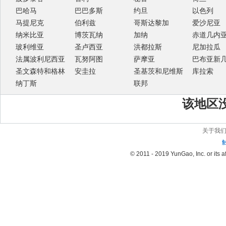
巴哈马
巴巴多斯
约旦
以色列
马提尼克
伯利兹
哥斯达黎加
爱沙尼亚
纳米比亚
博茨瓦纳
加纳
赤道几内
玻利维亚
圣卢西亚
洪都拉斯
尼加拉瓜
法属波利尼西亚
瓦努阿图
萨摩亚
巴布亚新
圣文森特和格林
安圭拉
圣基茨和尼维斯
库拉索
纳丁斯
联邦
该地区
关于我
© 2011 - 2019 YunGao, Inc. or its aff