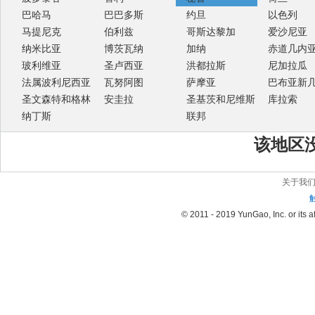
巴哈马
巴巴多斯
约旦
以色列
马提尼克
伯利兹
哥斯达黎加
爱沙尼亚
纳米比亚
博茨瓦纳
加纳
赤道几内
玻利维亚
圣卢西亚
洪都拉斯
尼加拉瓜
法属波利尼西亚
瓦努阿图
萨摩亚
巴布亚新
圣文森特和格林
安圭拉
圣基茨和尼维斯
库拉索
纳丁斯
联邦
该地区
关于我
© 2011 - 2019 YunGao, Inc. or its aff