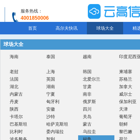
服务热线：
4001850006
温馨提示：客服人工服务时间8:00-20:30
首页
高尔夫快讯
球场大全
精
球场大全
海南
泰国
越南
印度尼西
老挝
上海
韩国
柬埔寨
法国
英国
北爱尔兰
苏格兰
湖北
湖南
甘肃
加拿大
内蒙古
宁夏
南非
威尔士
丹麦
匈牙利
俄罗斯
保加利亚
陕西
安徽
四川
天津
卡塔尔
沙特
关岛
葡萄牙
巴基斯坦
哈萨克斯坦
蒙古
朝鲜
比利时
委内瑞拉
乌拉圭
黎巴嫩
波多黎各
智利
秘鲁
荷兰