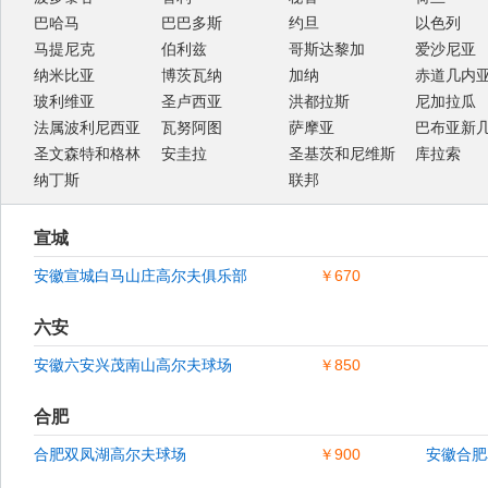
巴哈马
巴巴多斯
约旦
以色列
马提尼克
伯利兹
哥斯达黎加
爱沙尼亚
纳米比亚
博茨瓦纳
加纳
赤道几内
玻利维亚
圣卢西亚
洪都拉斯
尼加拉瓜
法属波利尼西亚
瓦努阿图
萨摩亚
巴布亚新
圣文森特和格林
安圭拉
圣基茨和尼维斯
库拉索
纳丁斯
联邦
宣城
安徽宣城白马山庄高尔夫俱乐部
￥670
六安
安徽六安兴茂南山高尔夫球场
￥850
合肥
合肥双凤湖高尔夫球场
￥900
安徽合肥