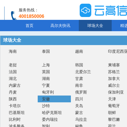
服务热线：
4001850006
温馨提示：客服人工服务时间8:00-20:30
首页
高尔夫快讯
球场大全
精
球场大全
海南
泰国
越南
印度尼西
老挝
上海
韩国
柬埔寨
法国
英国
北爱尔兰
苏格兰
湖北
湖南
甘肃
加拿大
内蒙古
宁夏
南非
威尔士
丹麦
匈牙利
俄罗斯
保加利亚
陕西
安徽
四川
天津
卡塔尔
沙特
关岛
葡萄牙
巴基斯坦
哈萨克斯坦
蒙古
朝鲜
比利时
委内瑞拉
乌拉圭
黎巴嫩
波多黎各
智利
秘鲁
荷兰