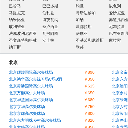
巴哈马
巴巴多斯
约旦
以色列
马提尼克
伯利兹
哥斯达黎加
爱沙尼亚
纳米比亚
博茨瓦纳
加纳
赤道几内
玻利维亚
圣卢西亚
洪都拉斯
尼加拉瓜
法属波利尼西亚
瓦努阿图
萨摩亚
巴布亚新
圣文森特和格林
安圭拉
圣基茨和尼维斯
库拉索
纳丁斯
联邦
北京
北京辉煌国际高尔夫球场
￥890
北京金帝
北京鸿华高尔夫练习场C场9洞
￥350
北京东方
北京黄港国际高尔夫球场
￥615
北京渔阳
北京万柳高尔夫球场
￥650
北京乡村
北京华堂国际高尔夫球场
￥680
北京绿洲
北京京华高尔夫球场
￥750
北京乡村
北京京辉高尔夫球场
￥800
北京长阳
北京东方明珠乡村高尔夫球场
￥820
北京净山
北京太伟高尔夫球场
￥950
北京龙熙