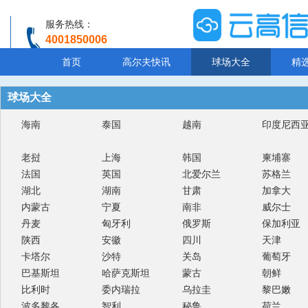
服务热线：
4001850006
温馨提示：客服人工服务时间8:00-20:30
首页
高尔夫快讯
球场大全
精
球场大全
海南
泰国
越南
印度尼西
老挝
上海
韩国
柬埔寨
法国
英国
北爱尔兰
苏格兰
湖北
湖南
甘肃
加拿大
内蒙古
宁夏
南非
威尔士
丹麦
匈牙利
俄罗斯
保加利亚
陕西
安徽
四川
天津
卡塔尔
沙特
关岛
葡萄牙
巴基斯坦
哈萨克斯坦
蒙古
朝鲜
比利时
委内瑞拉
乌拉圭
黎巴嫩
波多黎各
智利
秘鲁
荷兰