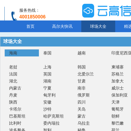
服务热线：
4001850006
温馨提示：客服人工服务时间8:00-20:30
首页
高尔夫快讯
球场大全
精
球场大全
海南
泰国
越南
印度尼西
老挝
上海
韩国
柬埔寨
法国
英国
北爱尔兰
苏格兰
湖北
湖南
甘肃
加拿大
内蒙古
宁夏
南非
威尔士
丹麦
匈牙利
俄罗斯
保加利亚
陕西
安徽
四川
天津
卡塔尔
沙特
关岛
葡萄牙
巴基斯坦
哈萨克斯坦
蒙古
朝鲜
比利时
委内瑞拉
乌拉圭
黎巴嫩
波多黎各
智利
秘鲁
荷兰