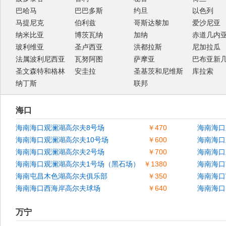
巴哈马
巴巴多斯
约旦
以色列
马提尼克
伯利兹
哥斯达黎加
爱沙尼亚
纳米比亚
博茨瓦纳
加纳
赤道几内
玻利维亚
圣卢西亚
洪都拉斯
尼加拉瓜
法属波利尼西亚
瓦努阿图
萨摩亚
巴布亚新
圣文森特和格林
安圭拉
圣基茨和尼维斯
库拉索
纳丁斯
联邦
海口
海南海口观澜湖高尔夫8号场
￥470
海南海口
海南海口观澜湖高尔夫10号场
￥600
海南海口
海南海口观澜湖高尔夫2号场
￥700
海南海口
海南海口观澜湖高尔夫1号场（黑石场）
￥1380
海南海口
海南屯昌木色湖高尔夫俱乐部
￥350
海南海口
海南海口西海岸高尔夫球场
￥640
海南海口
万宁