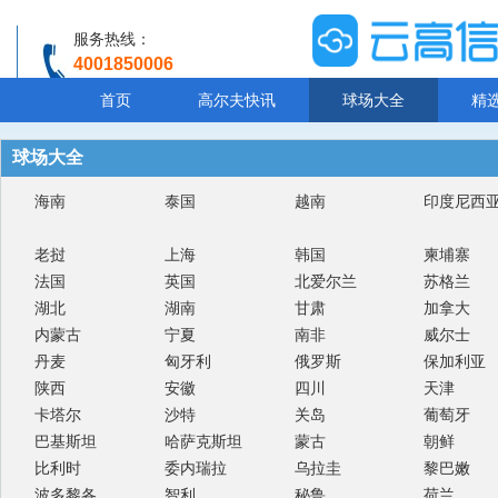
服务热线：
4001850006
温馨提示：客服人工服务时间8:00-20:30
首页
高尔夫快讯
球场大全
精
球场大全
海南
泰国
越南
印度尼西
老挝
上海
韩国
柬埔寨
法国
英国
北爱尔兰
苏格兰
湖北
湖南
甘肃
加拿大
内蒙古
宁夏
南非
威尔士
丹麦
匈牙利
俄罗斯
保加利亚
陕西
安徽
四川
天津
卡塔尔
沙特
关岛
葡萄牙
巴基斯坦
哈萨克斯坦
蒙古
朝鲜
比利时
委内瑞拉
乌拉圭
黎巴嫩
波多黎各
智利
秘鲁
荷兰