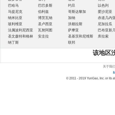
巴哈马
巴巴多斯
约旦
以色列
马提尼克
伯利兹
哥斯达黎加
爱沙尼亚
纳米比亚
博茨瓦纳
加纳
赤道几内
玻利维亚
圣卢西亚
洪都拉斯
尼加拉瓜
法属波利尼西亚
瓦努阿图
萨摩亚
巴布亚新
圣文森特和格林
安圭拉
圣基茨和尼维斯
库拉索
纳丁斯
联邦
该地区
关于我
© 2011 - 2019 YunGao, Inc. or its aff