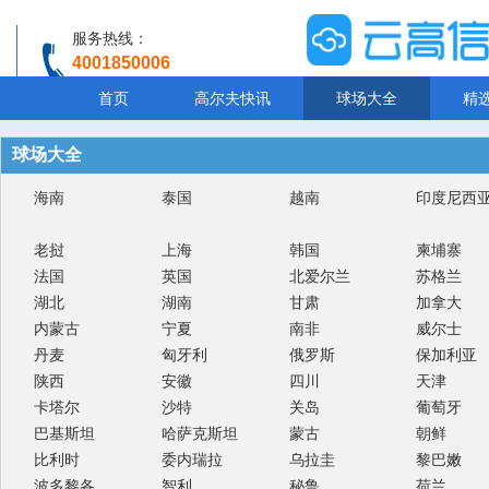
服务热线：
4001850006
温馨提示：客服人工服务时间8:00-20:30
首页
高尔夫快讯
球场大全
精
球场大全
海南
泰国
越南
印度尼西
老挝
上海
韩国
柬埔寨
法国
英国
北爱尔兰
苏格兰
湖北
湖南
甘肃
加拿大
内蒙古
宁夏
南非
威尔士
丹麦
匈牙利
俄罗斯
保加利亚
陕西
安徽
四川
天津
卡塔尔
沙特
关岛
葡萄牙
巴基斯坦
哈萨克斯坦
蒙古
朝鲜
比利时
委内瑞拉
乌拉圭
黎巴嫩
波多黎各
智利
秘鲁
荷兰