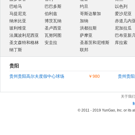
巴哈马
巴巴多斯
约旦
以色列
马提尼克
伯利兹
哥斯达黎加
爱沙尼亚
纳米比亚
博茨瓦纳
加纳
赤道几内
玻利维亚
圣卢西亚
洪都拉斯
尼加拉瓜
法属波利尼西亚
瓦努阿图
萨摩亚
巴布亚新
圣文森特和格林
安圭拉
圣基茨和尼维斯
库拉索
纳丁斯
联邦
贵阳
贵州贵阳高尔夫度假中心球场
￥980
贵州贵阳
关于我
© 2011 - 2019 YunGao, Inc. or its aff