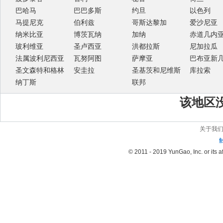
巴哈马
巴巴多斯
约旦
以色列
马提尼克
伯利兹
哥斯达黎加
爱沙尼亚
纳米比亚
博茨瓦纳
加纳
赤道几内
玻利维亚
圣卢西亚
洪都拉斯
尼加拉瓜
法属波利尼西亚
瓦努阿图
萨摩亚
巴布亚新
圣文森特和格林
安圭拉
圣基茨和尼维斯
库拉索
纳丁斯
联邦
该地区
关于我
© 2011 - 2019 YunGao, Inc. or its aff