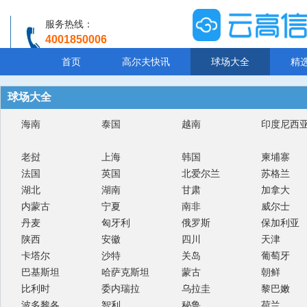
服务热线：
4001850006
温馨提示：客服人工服务时间8:00-20:30
首页
高尔夫快讯
球场大全
精
球场大全
海南
泰国
越南
印度尼西
老挝
上海
韩国
柬埔寨
法国
英国
北爱尔兰
苏格兰
湖北
湖南
甘肃
加拿大
内蒙古
宁夏
南非
威尔士
丹麦
匈牙利
俄罗斯
保加利亚
陕西
安徽
四川
天津
卡塔尔
沙特
关岛
葡萄牙
巴基斯坦
哈萨克斯坦
蒙古
朝鲜
比利时
委内瑞拉
乌拉圭
黎巴嫩
波多黎各
智利
秘鲁
荷兰