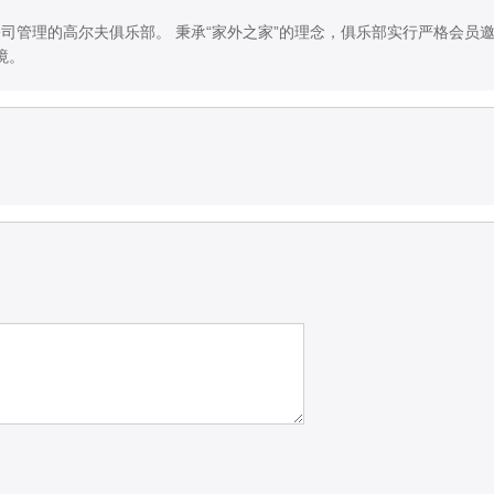
家由尼克劳斯公司管理的高尔夫俱乐部。 秉承“家外之家”的理念，俱乐部实行严格会
境。