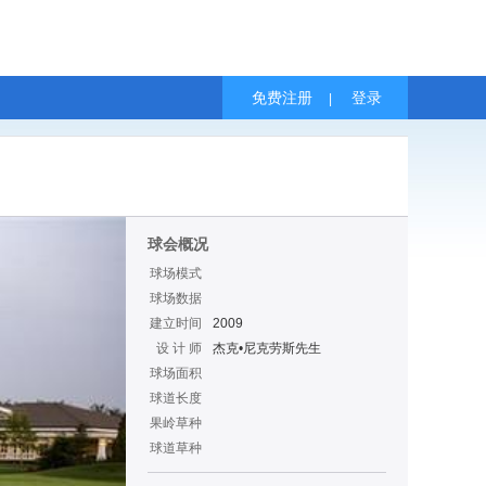
免费注册
登录
|
球会概况
球场模式
球场数据
建立时间
2009
设 计 师
杰克•尼克劳斯先生
球场面积
球道长度
果岭草种
球道草种