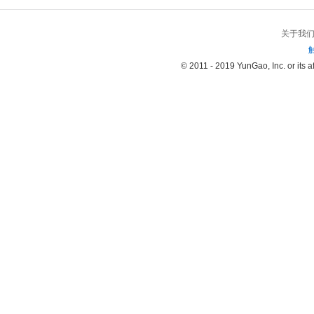
关于我
© 2011 - 2019 YunGao, Inc. or its aff