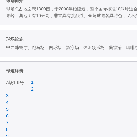
球场简介
球场总占地面积1300亩，于2000年始建造，整个国际标准18洞球
果岭，离地面有10米高，非常具有挑战性。全场球道各具特色，又不
球场设施
中西韩餐厅、跑马场、网球场、游泳场、休闲娱乐场、桑拿浴，咖啡
球道详情
1
A场1-9号：
2
3
4
5
6
7
8
9