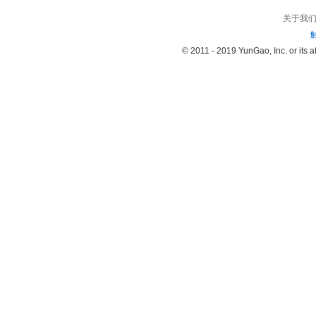
关于我
© 2011 - 2019 YunGao, Inc. or its aff