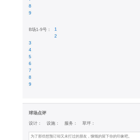
8
9
1
B场1-9号：
2
3
4
5
6
7
8
9
球场点评
设计：
设施：
服务：
草坪：