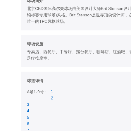
球场简介
北京CBD国际高尔夫球场由美国设计大师Brit Stenson设计
锦标赛专用球场)风格。Brit Stenson是世界顶尖设
唯一的TPC风格球场。
球场设施
专卖店、西餐厅、中餐厅、露台餐厅、咖啡店、红酒吧、雪
足疗按摩室。
球道详情
1
A场1-9号：
2
3
4
5
6
7