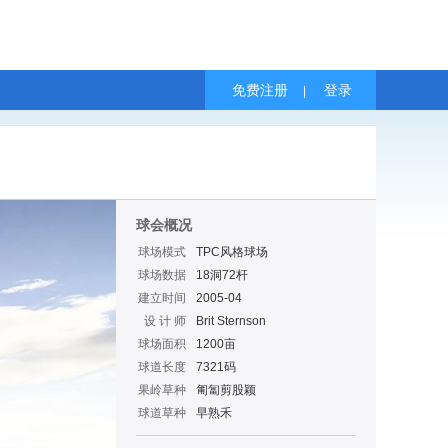
免费注册
登录
|
球会概况
球场模式
TPC风格球场
球场数据
18洞72杆
建立时间
2005-04
设 计 师
Brit Sternson
球场面积
1200亩
球道长度
7321码
果岭草种
匍匐剪股颖
球道草种
早熟禾