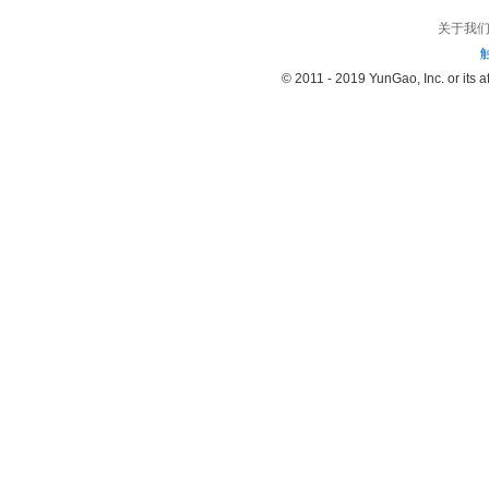
关于我
© 2011 - 2019 YunGao, Inc. or its aff