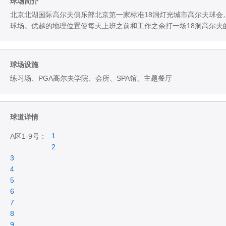
球场简介
北京北湖国际高尔夫俱乐部北京第一家标准18洞灯光城市高尔夫球会。球
球场。优越的地理位置使每天上班之前和工作之余打一场18洞高尔夫
球场设施
练习场、PGA高尔夫学院、会所、SPA馆、主题餐厅
球道详情
1
A区1-9号：
2
3
4
5
6
7
8
9