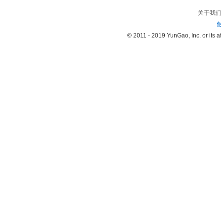
关于我
© 2011 - 2019 YunGao, Inc. or its aff