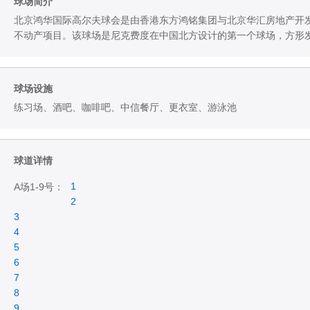
球场简介
北京鸿华国际高尔夫球会是由香港东方鸿铭集团与北京华汇房地产开发
不动产项目。该球场是尼克费度在中国北方设计的第一个球场，方形
球场设施
练习场、酒吧、咖啡吧、中信餐厅、更衣室、游泳池
球道详情
1
A场1-9号：
2
3
4
5
6
7
8
9