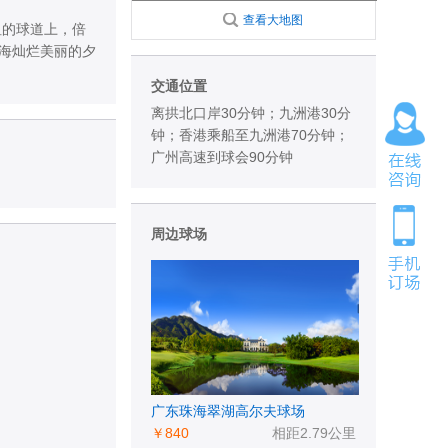
查看大地图
坦的球道上，倍
海灿烂美丽的夕
交通位置
离拱北口岸30分钟；九洲港30分
钟；香港乘船至九洲港70分钟；
广州高速到球会90分钟
周边球场
广东珠海翠湖高尔夫球场
￥840
相距2.79公里