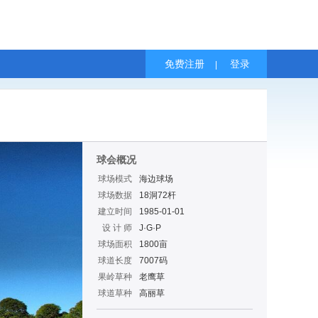
免费注册
登录
|
球会概况
球场模式
海边球场
球场数据
18洞72杆
建立时间
1985-01-01
设 计 师
J·G·P
球场面积
1800亩
球道长度
7007码
果岭草种
老鹰草
球道草种
高丽草