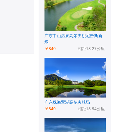
广东中山温泉高尔夫积尼告斯新
场
￥840
相距13.27公里
广东珠海翠湖高尔夫球场
￥840
相距18.94公里