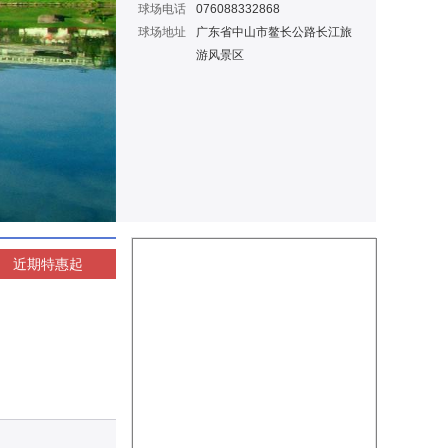
球场电话
076088332868
球场地址
广东省中山市鳌长公路长江旅
游风景区
近期特惠
起