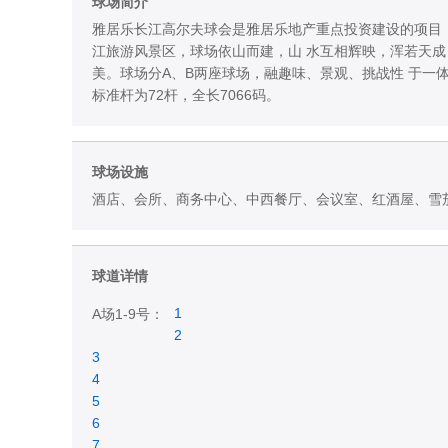
球场简介
雅居乐长江高尔夫球会是雅居乐地产重点投资建设的项目，
江旅游风景区，球场依山而建，山 水互相辉映，浑若天
美。球场分A、B两座球场，融趣味、景观、挑战性 于一
标准杆为72杆，全长7066码。
球场设施
酒店、会所、商务中心、中西餐厅、会议室、红酒屋、雪
球道详情
1
A场1-9号：
2
3
4
5
6
7