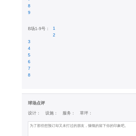
8
9
1
B场1-9号：
2
3
4
5
6
7
8
球场点评
设计：
设施：
服务：
草坪：