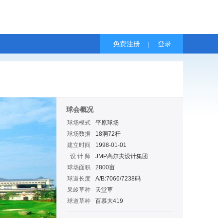
免费注册
登录
|
球会概况
球场模式
平原球场
球场数据
18洞72杆
建立时间
1998-01-01
设 计 师
JMP高尔夫设计集团
球场面积
2800亩
球道长度
A/B:7066/7238码
果岭草种
天堂草
球道草种
百慕大419