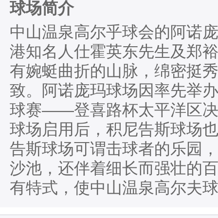
球场简介
中山温泉高尔乎球会的阿诺
港知名人仕霍英东先生及郑
有婉蜓曲折的山脉，绵密挺
致。阿诺庞玛球场因率先举
球赛——登喜路杯太平洋区
球场启用后，积尼告斯球场
告斯球场可谓击球者的乐园
沙池，还伴着细长而强壮的
有特式，使中山温泉高尔夫