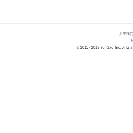
关于我
© 2011 - 2019 YunGao, Inc. or its aff