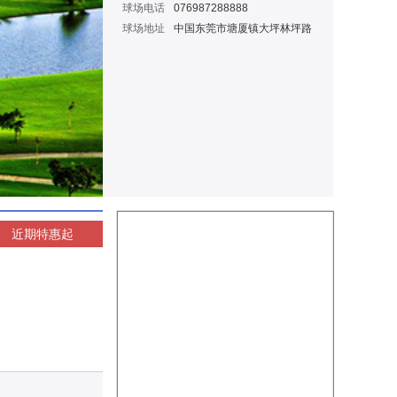
球场电话
076987288888
球场地址
中国东莞市塘厦镇大坪林坪路
近期特惠
起