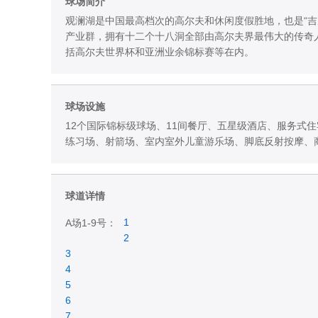
球场简介
观澜湖是中国最高档次的高尔夫和休闲度假胜地，也是“
产业群，拥有十二个十八洞全部由高尔夫界最伟大的传奇
括高尔夫世界杯和亚洲业余锦标赛等在内。
球场设施
12个国际锦标级球场、11间餐厅、五星级酒店、服务式
练习场、射箭场、室内室外儿童游乐场、脚底反射按摩、
球道详情
1
A场1-9号：
2
3
4
5
6
7