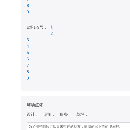
8
9
1
B场1-9号：
2
3
4
5
6
7
8
9
球场点评
设计：
设施：
服务：
草坪：