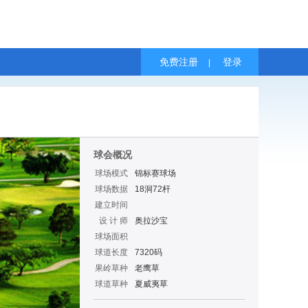
免费注册
登录
|
球会概况
球场模式
锦标赛球场
球场数据
18洞72杆
建立时间
设 计 师
奥拉沙宝
球场面积
球道长度
7320码
果岭草种
老鹰草
球道草种
夏威夷草