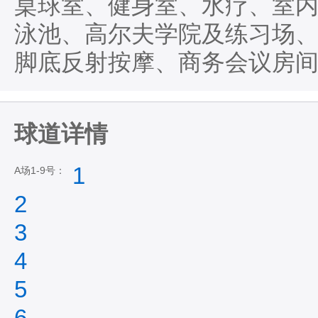
桌球室、健身室、水疗、室内
泳池、高尔夫学院及练习场
脚底反射按摩、商务会议房
球道详情
1
A场1-9号：
2
3
4
5
6