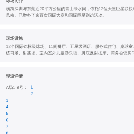
球场简介
横跨深圳与东莞近20平方公里的青山绿水间，依托12位天皇巨星联袂
风格。已举办了逾百次国际大赛和国际巨星到访活动。
球场设施
12个国际锦标级球场、11间餐厅、五星级酒店、服务式住宅、桌球
练习场、射箭场、室内室外儿童游乐场、脚底反射按摩、商务会议房
球道详情
1
A场1-9号：
2
3
4
5
6
7
8