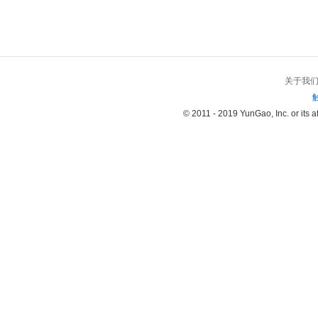
关于我
© 2011 - 2019 YunGao, Inc. or its aff