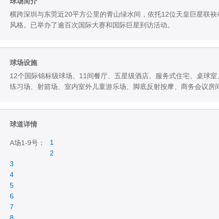
球场简介
横跨深圳与东莞近20平方公里的青山绿水间，依托12位天皇巨星联袂
风格。已举办了逾百次国际大赛和国际巨星到访活动。
球场设施
12个国际锦标级球场、11间餐厅、五星级酒店、服务式住宅、桌球
练习场、射箭场、室内室外儿童游乐场、脚底反射按摩、商务会议房
球道详情
1
A场1-9号：
2
3
4
5
6
7
8