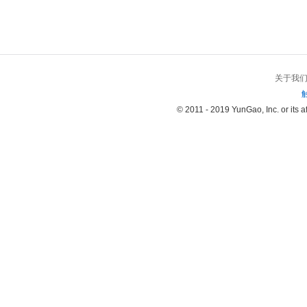
关于我
© 2011 - 2019 YunGao, Inc. or its aff