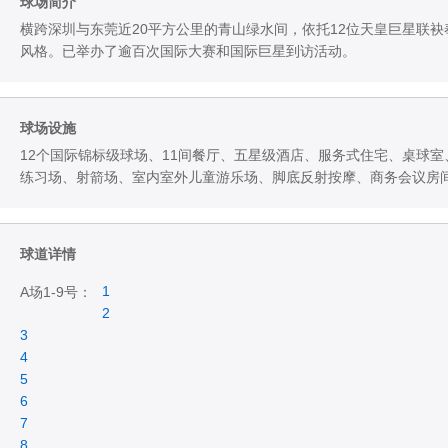
球场简介
横跨深圳与东莞近20平方公里的青山绿水间，依托12位天皇巨星联袂
风格。已举办了逾百次国际大赛和国际巨星到访活动。
球场设施
12个国际锦标级球场、11间餐厅、五星级酒店、服务式住宅、桌球
练习场、射箭场、室内室外儿童游乐场、脚底反射按摩、商务会议房
球道详情
1
A场1-9号：
2
3
4
5
6
7
8