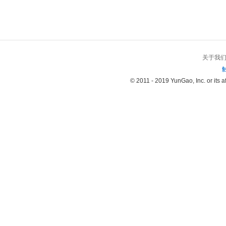
关于我
© 2011 - 2019 YunGao, Inc. or its aff