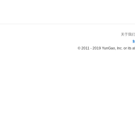
关于我
© 2011 - 2019 YunGao, Inc. or its aff