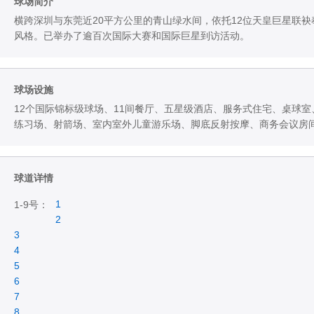
球场简介
横跨深圳与东莞近20平方公里的青山绿水间，依托12位天皇巨星联袂
风格。已举办了逾百次国际大赛和国际巨星到访活动。
球场设施
12个国际锦标级球场、11间餐厅、五星级酒店、服务式住宅、桌球
练习场、射箭场、室内室外儿童游乐场、脚底反射按摩、商务会议房
球道详情
1
1-9号：
2
3
4
5
6
7
8