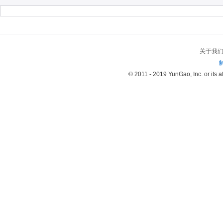
关于我
© 2011 - 2019 YunGao, Inc. or its aff