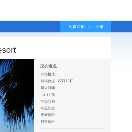
免费注册
登录
|
ort
球会概况
球场模式
球场数据
27洞72杆
建立时间
设 计 师
球场面积
球道长度
果岭草种
球道草种