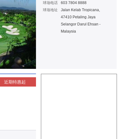
球场电话
603 7804 8888
球场地址
Jalan Kelab Tropicana,
47410 Petaling Jaya
Selangor Darul Ehsan -
Malaysia
近期特惠
起