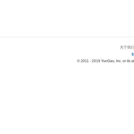
关于我
© 2011 - 2019 YunGao, Inc. or its aff