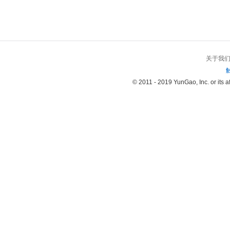
关于我
© 2011 - 2019 YunGao, Inc. or its aff