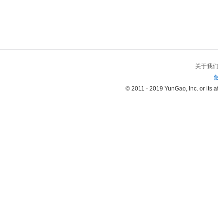
关于我
© 2011 - 2019 YunGao, Inc. or its aff