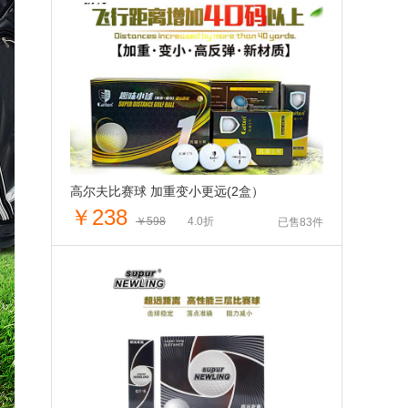
高尔夫比赛球 加重变小更远(2盒）
￥238
￥598
4.0折
已售83件