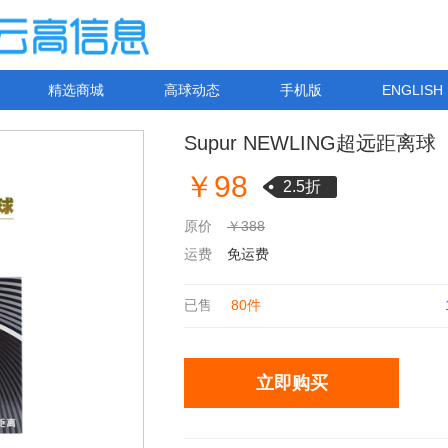
精选商城
高球动态
手机版
ENGLISH
Supur NEWLING超远距离球
￥98
2.5折
原价
￥388
运费
免运费
已售
80件
立即购买