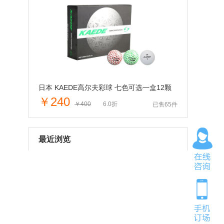
日本 KAEDE高尔夫彩球 七色可选一盒12颗
￥240
￥400
6.0折
已售65件
最近浏览