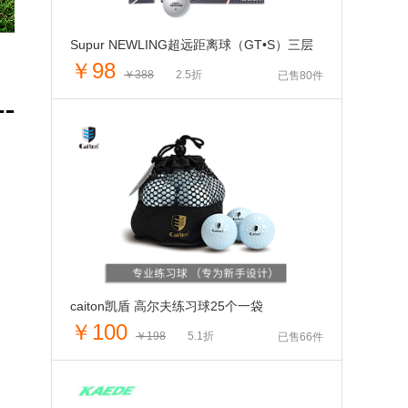
Supur NEWLING超远距离球（GT•S）三层
￥98
￥388
2.5折
已售80件
caiton凯盾 高尔夫练习球25个一袋
￥100
￥198
5.1折
已售66件