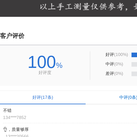
客户评价
好评
(100%)
100
%
中评
(0%)
好评度
差评
(0%)
好评
(
17
条)
中评
(
0
条
不错
134****7852
👌，质量够厚
_13****20566