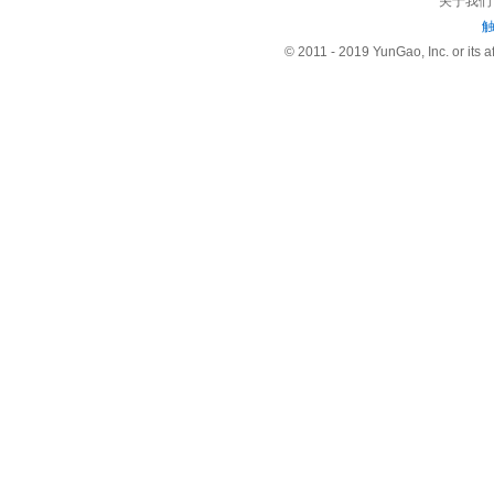
关于我们
© 2011 - 2019 YunGao, Inc. or its aff