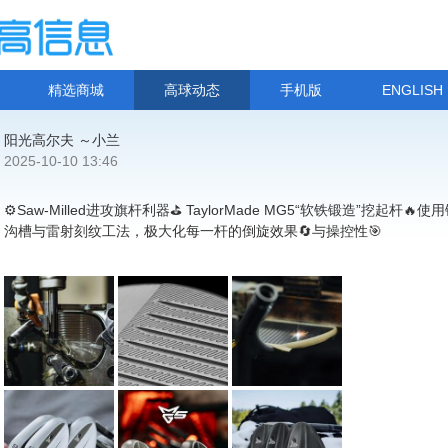
精选商城
高球动态
手机版
ENGLISH
阳光高尔夫 ～小兰
2025-10-10 13:46
⚙️Saw-Milled进攻旗杆利器⛳ TaylorMade MG5“软铁锻造”挖起杆🔥
沟槽与雷射刻纹工法，极大化每一杆的倒旋效果🔄与操控性🎯