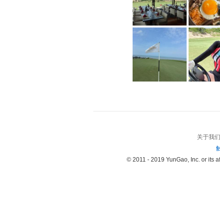
关于我
© 2011 - 2019 YunGao, Inc. or its aff