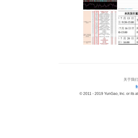
关于我
© 2011 - 2019 YunGao, Inc. or its aff