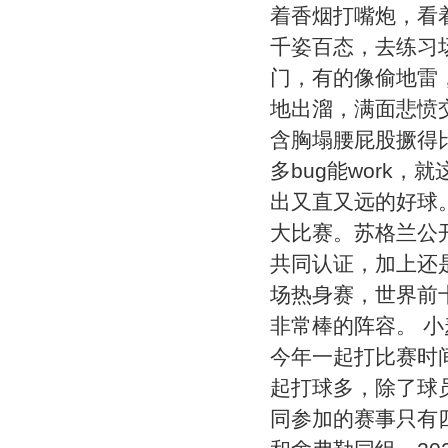
着香烟打嘴炮，看
千姿百态，去练习
门，有的像偷地雷
地出溜，满面悲愤
含胸塌腰屁股撅得比
多bug能work
出又直又远的好球
大比赛。苏格兰公
共同认证，加上还
场热身赛，世界前
非常棒的阵容。 
今年一起打比赛时
起打球多，除了球
同参加的赛事只有