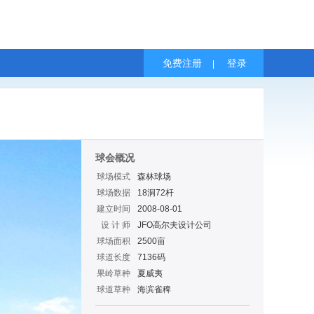
免费注册
登录
|
球会概况
球场模式
森林球场
球场数据
18洞72杆
建立时间
2008-08-01
设 计 师
JFO高尔夫设计公司
球场面积
2500亩
球道长度
7136码
果岭草种
夏威夷
球道草种
海滨雀稗