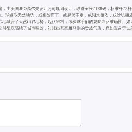
由美国JFO高尔夫设计公司规划设计，球道全长7136码，标准杆72杆，
环抱。球道取天然地势，或逐阶而下，或起伏不定，或湖水相依，或沙坑拥
妙地融合了天然山谷地势，起伏难料，考验球手们的观察力及准确性。如
之时彻底隔绝了城市喧嚣，衬托出其高雅尊崇的贵族气质，宛如置身于世