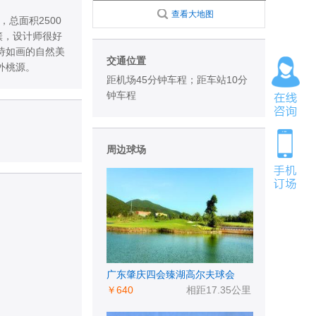
查看大地图
总面积2500
簇，设计师很好
诗如画的自然美
交通位置
外桃源。
距机场45分钟车程；距车站10分
钟车程
周边球场
广东肇庆四会臻湖高尔夫球会
￥640
相距17.35公里