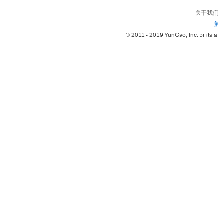
关于我
© 2011 - 2019 YunGao, Inc. or its aff