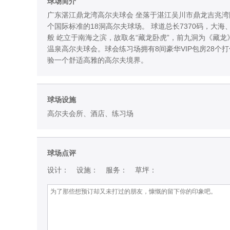
球场简介
广东湛江鼎龙湾高尔夫球会 坐落于湛江吴川市鼎龙吉兆湾
个国际标准的18洞高尔夫球场。 球道总长7370码，大
般 屹立于南海之滨，故取名“藏龙卧虎”，前九洞为《藏
温泉高尔夫球会。球会练习场拥有8间豪华VIP包房28个
验一个舒适高雅的高尔夫境界。
球场设施
高尔夫会所、酒店、练习场
球场点评
设计：
设施：
服务：
草坪：