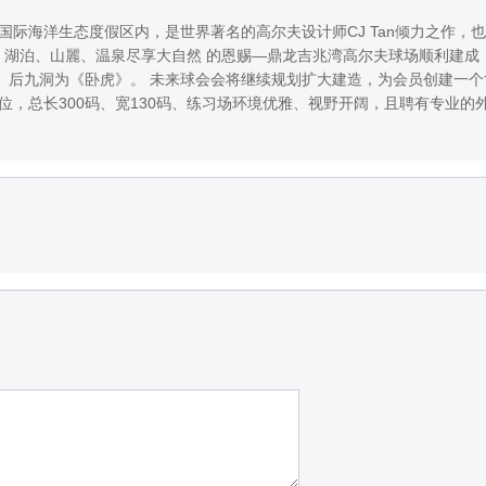
国际海洋生态度假区内，是世界著名的高尔夫设计师CJ Tan倾力之作，
海、湖泊、山麗、温泉尽享大自然 的恩赐—鼎龙吉兆湾高尔夫球场顺利建成
龙》后九洞为《卧虎》。 未来球会会将继续规划扩大建造，为会员创建一
打位，总长300码、宽130码、练习场环境优雅、视野开阔，且聘有专业的