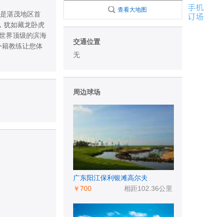
查看大地图
也是湛茂地区首
，犹如藏龙卧虎
个世界顶级的滨海
交通位置
外籍教练让您体
无
周边球场
广东阳江保利银滩高尔夫
￥700
相距102.36公里