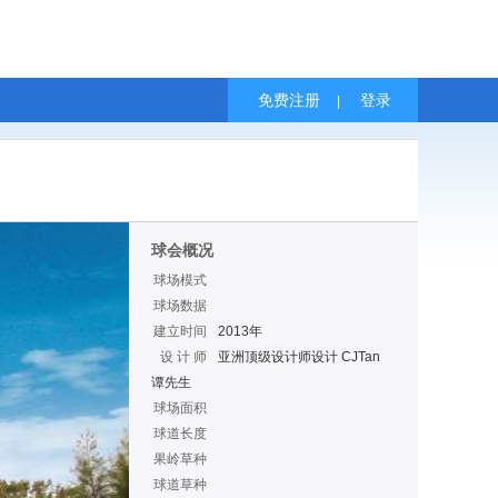
免费注册
登录
|
球会概况
球场模式
球场数据
建立时间
2013年
设 计 师
亚洲顶级设计师设计 CJTan
谭先生
球场面积
球道长度
果岭草种
球道草种