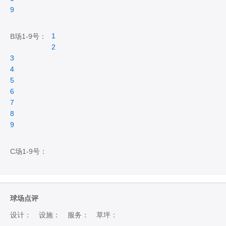
9
1
B场1-9号：
2
3
4
5
6
7
8
9
C场1-9号：
球场点评
设计：
设施：
服务：
草坪：