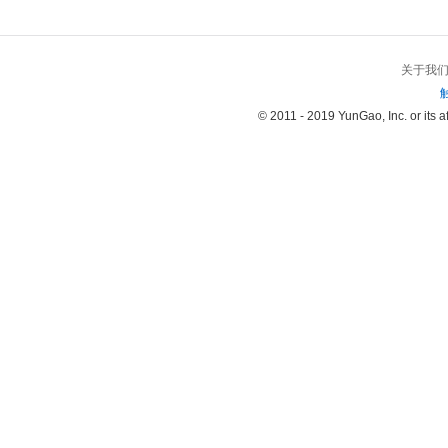
关于我
© 2011 - 2019 YunGao, Inc. or its aff