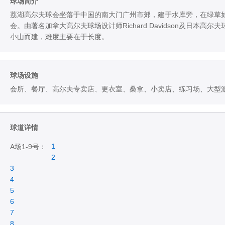
球场简介
荔湖高尔夫球会坐落于中国的南大门广州市郊，建于水库旁，在绿草
会。由著名加拿大高尔夫球场设计师Richard Davidson及日
小山而建，难度主要在于长度。
球场设施
会所、餐厅、高尔夫专卖店、更衣室、桑拿、小卖店、练习场、大型
球道详情
1
A场1-9号：
2
3
4
5
6
7
8