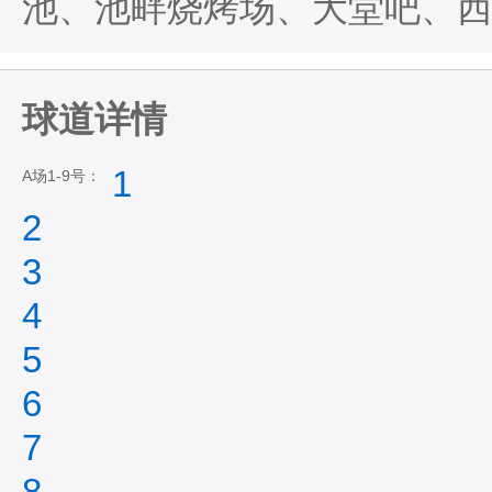
池、池畔烧烤场、大堂吧、
球道详情
1
A场1-9号：
2
3
4
5
6
7
8