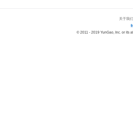
关于我
© 2011 - 2019 YunGao, Inc. or its aff