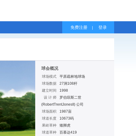
免费注册
登录
|
球会概况
球场模式
平原疏林地球场
球场数据
27洞108杆
建立时间
1998
设 计 师
罗伯琼斯二世
(RobertTrentJonesII) 公司
球场面积
1987亩
球道长度
10673码
果岭草种
矮脚虎
球道草种
百慕达419