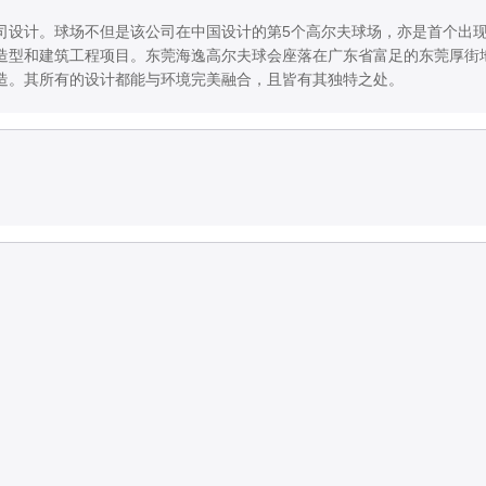
esII) 公司设计。球场不但是该公司在中国设计的第5个高尔夫球场，亦是首个
) 还负责球道造型和建筑工程项目。东莞海逸高尔夫球会座落在广东省富足的东莞厚
造。其所有的设计都能与环境完美融合，且皆有其独特之处。