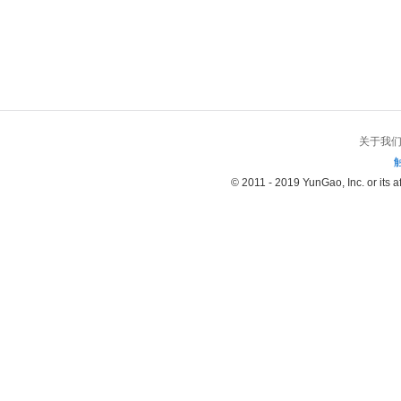
关于我
© 2011 - 2019 YunGao, Inc. or its aff