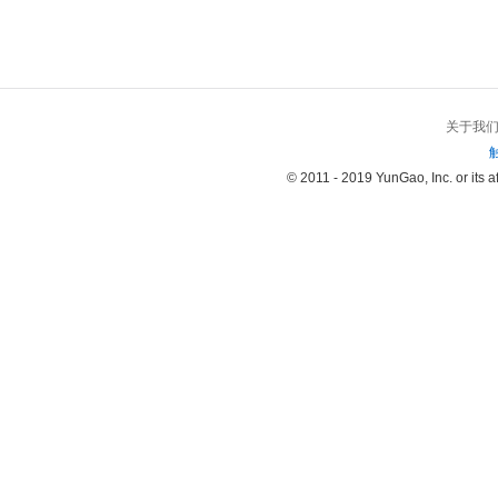
关于我
© 2011 - 2019 YunGao, Inc. or its aff